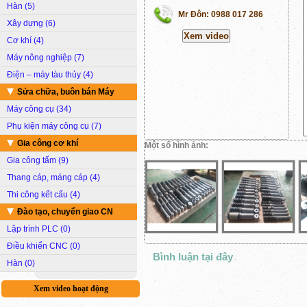
Hàn (5)
Mr Đôn: 0988 017 286
Xây dựng (6)
Cơ khí (4)
Máy nông nghiệp (7)
Điện – máy tàu thủy (4)
Sửa chữa, buôn bán Máy
Máy công cụ (34)
Phụ kiện máy công cụ (7)
Gia công cơ khí
Một số hình ảnh:
Gia công tấm (9)
Thang cáp, máng cáp (4)
Thi công kết cấu (4)
Đào tạo, chuyển giao CN
Lập trình PLC (0)
Điều khiển CNC (0)
Bình luận tại đây
Hàn (0)
Xem video hoạt động