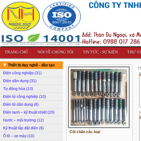
TRANG CHỦ
NÓI VỀ CHÚNG TÔI
TIN TỨC - SỰ KIỆN
THƯ V
Thiết bị dạy nghề - đào tạo
T
Điện công nghiệp (31)
Điện dân dụng (31)
Tự động hóa (13)
Điện tử công nghiệp (10)
Điện tử dân dụng (8)
Điện lạnh – kỹ thuật nhiệt (20)
N
Nước – môi trường (12)
Kỹ thuật lắp đặt điện (9)
Cối chấn các loại
Ô tô – xe máy (10)