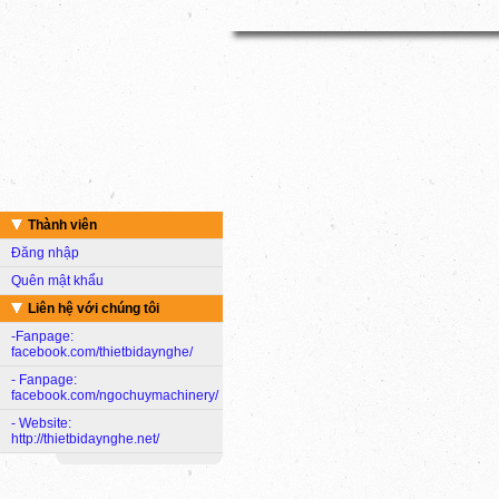
Thành viên
Đăng nhập
Quên mật khẩu
Liên hệ với chúng tôi
-Fanpage:
facebook.com/thietbidaynghe/
- Fanpage:
facebook.com/ngochuymachinery/
- Website:
http://thietbidaynghe.net/