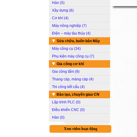
Hàn (5)
Xây dựng (6)
Cơ khí (4)
Máy nông nghiệp (7)
Điện – máy tàu thủy (4)
Sửa chữa, buôn bán Máy
Máy công cụ (34)
Phụ kiện máy công cụ (7)
Gia công cơ khí
Gia công tấm (9)
Thang cáp, máng cáp (4)
Thi công kết cấu (4)
Đào tạo, chuyển giao CN
Lập trình PLC (0)
Điều khiển CNC (0)
Hàn (0)
Xem video hoạt động