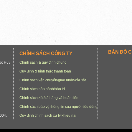
BẢN ĐỒ C
CHÍNH SÁCH CÔNG TY
gọc Huy
Chính sách & quy định chung
Quy định & hình thức thanh toán
Chính sách vận chuyển/giao nhận/cài đặt
Chính sách bảo hành/bảo trì
Chính sách đổi/trả hàng và hoàn tiền
Chính sách bảo vệ thông tin của người tiêu dùng
004,
Quy định chính sách xử lý khiếu nại