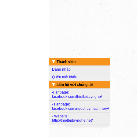
Thành viên
Đăng nhập
Quên mật khẩu
Liên hệ với chúng tôi
-Fanpage:
facebook.com/thietbidaynghe/
- Fanpage:
facebook.com/ngochuymachinery/
- Website:
http://thietbidaynghe.net/