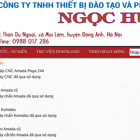
 TỨC - SỰ KIỆN
THƯ VIỆN DOWNLOAD
VIDEO HOẠT ĐỘNG
ện
dập CNC Amada Pega 244
áy CNC đã qua sử dụng
 Amada cũ
áy chấn Amada đã qua sử dụng
 Komatsu
áy chấn Komatsu đã qua sử dụng
ôn Amada cũ
y cắt tôn Amada đã qua sử dụng