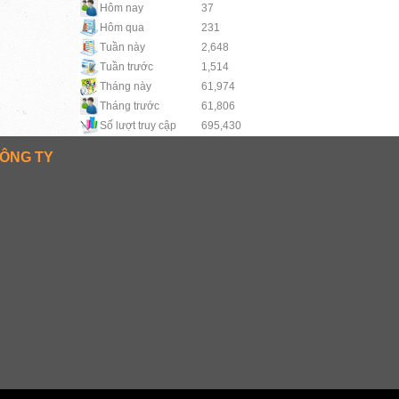
Hôm nay
37
Hôm qua
231
Tuần này
2,648
Tuần trước
1,514
Tháng này
61,974
Tháng trước
61,806
Số lượt truy cập
695,430
ÔNG TY