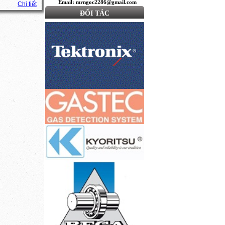
Email: mrngoc2286@gmail.com
Chi tiết
ĐỐI TÁC