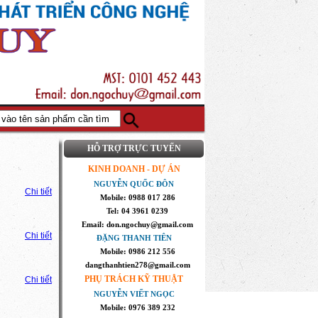
HỖ TRỢ TRỰC TUYẾN
KINH DOANH - DỰ ÁN
NGUYỄN QUỐC ĐÔN
Chi tiết
Mobile: 0988 017 286
Tel: 04 3961 0239
Email: don.ngochuy@gmail.com
Chi tiết
ĐẶNG THANH TIÊN
Mobile: 0986 212 556
dangthanhtien278@gmail.com
PHỤ TRÁCH KỸ THUẬT
Chi tiết
NGUYỄN VIẾT NGỌC
Mobile: 0976 389 232