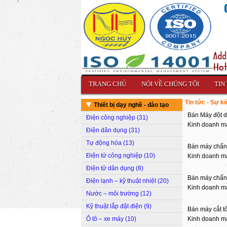
TRANG CHỦ
NÓI VỀ CHÚNG TÔI
TIN
Tin tức - Sự ki
Thiết bị dạy nghề - đào tạo
Bán Máy đột 
Điện công nghiệp (31)
Kinh doanh m
Điện dân dụng (31)
Tự động hóa (13)
Bán máy chấn
Điện tử công nghiệp (10)
Kinh doanh m
Điện tử dân dụng (8)
Bán máy chấn
Điện lạnh – kỹ thuật nhiệt (20)
Kinh doanh m
Nước – môi trường (12)
Kỹ thuật lắp đặt điện (9)
Bán máy cắt t
Ô tô – xe máy (10)
Kinh doanh má