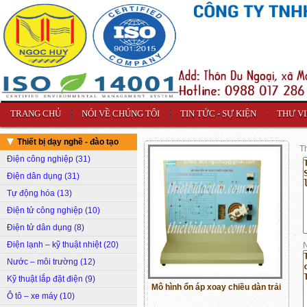
TRANG CHỦ
NÓI VỀ CHÚNG TÔI
TIN TỨC - SỰ KIỆN
THƯ V
Thiết bị dạy nghề - đào tạo
T
Điện công nghiệp (31)
Điện dân dụng (31)
Tự động hóa (13)
Điện tử công nghiệp (10)
Điện tử dân dụng (8)
Điện lạnh – kỹ thuật nhiệt (20)
N
Nước – môi trường (12)
Kỹ thuật lắp đặt điện (9)
Mô hình ổn áp xoay chiều dàn trải
Ô tô – xe máy (10)