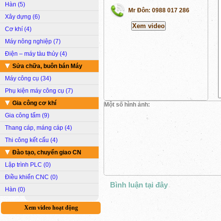
Hàn (5)
Mr Đôn: 0988 017 286
Xây dựng (6)
Cơ khí (4)
Máy nông nghiệp (7)
Điện – máy tàu thủy (4)
Sửa chữa, buôn bán Máy
Máy công cụ (34)
Phụ kiện máy công cụ (7)
Gia công cơ khí
Một số hình ảnh:
Gia công tấm (9)
Thang cáp, máng cáp (4)
Thi công kết cấu (4)
Đào tạo, chuyển giao CN
Lập trình PLC (0)
Điều khiển CNC (0)
Bình luận tại đây
Hàn (0)
Xem video hoạt động