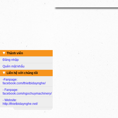
Thành viên
Đăng nhập
Quên mật khẩu
Liên hệ với chúng tôi
-Fanpage:
facebook.com/thietbidaynghe/
- Fanpage:
facebook.com/ngochuymachinery/
- Website:
http://thietbidaynghe.net/