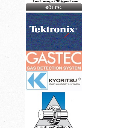
Email: mrngoc2286@gmail.com
ĐỐI TÁC