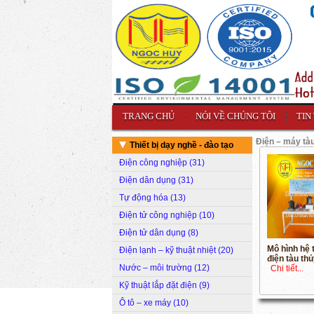
TRANG CHỦ
NÓI VỀ CHÚNG TÔI
TIN
Điện – máy tà
Thiết bị dạy nghề - đào tạo
Điện công nghiệp (31)
Điện dân dụng (31)
Tự động hóa (13)
Điện tử công nghiệp (10)
Điện tử dân dụng (8)
Mô hình hệ 
Điện lạnh – kỹ thuật nhiệt (20)
điện tàu th
Nước – môi trường (12)
Chi tiết...
Kỹ thuật lắp đặt điện (9)
Ô tô – xe máy (10)