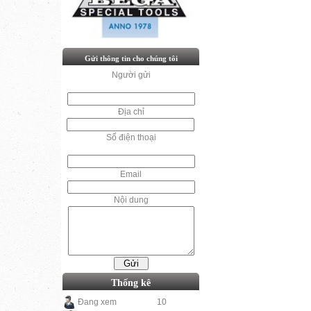
Gửi thông tin cho chúng tôi
Người gửi
Địa chỉ
Số điện thoại
Email
Nội dung
Thống kê
Đang xem
10