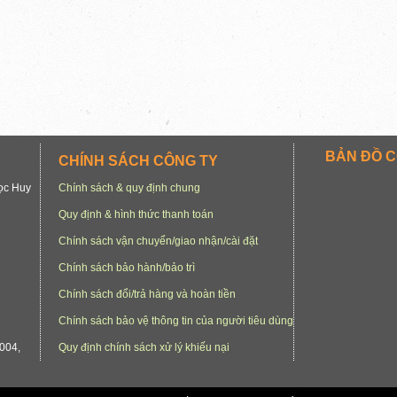
BẢN ĐỒ C
CHÍNH SÁCH CÔNG TY
gọc Huy
Chính sách & quy định chung
Quy định & hình thức thanh toán
Chính sách vận chuyển/giao nhận/cài đặt
Chính sách bảo hành/bảo trì
Chính sách đổi/trả hàng và hoàn tiền
Chính sách bảo vệ thông tin của người tiêu dùng
004,
Quy định chính sách xử lý khiếu nại