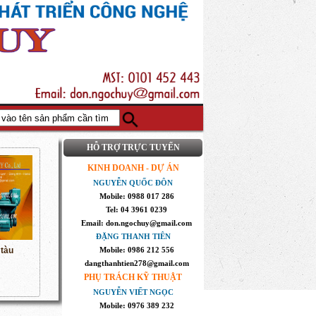
HỖ TRỢ TRỰC TUYẾN
KINH DOANH - DỰ ÁN
NGUYỄN QUỐC ĐÔN
Mobile: 0988 017 286
Tel: 04 3961 0239
Email: don.ngochuy@gmail.com
ĐẶNG THANH TIÊN
 tàu
Mobile: 0986 212 556
dangthanhtien278@gmail.com
PHỤ TRÁCH KỸ THUẬT
NGUYỄN VIẾT NGỌC
Mobile: 0976 389 232