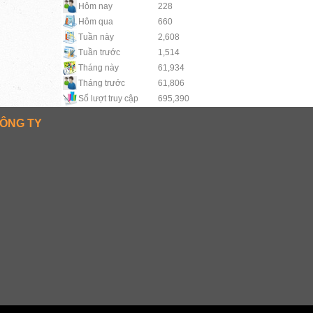
Hôm nay
228
Hôm qua
660
Tuần này
2,608
Tuần trước
1,514
Tháng này
61,934
Tháng trước
61,806
Số lượt truy cập
695,390
ÔNG TY