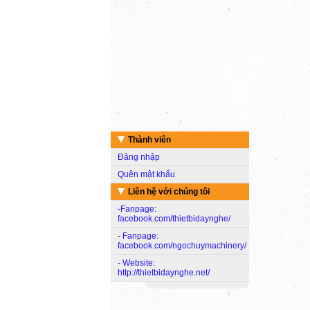
Thành viên
Đăng nhập
Quên mật khẩu
Liên hệ với chúng tôi
-Fanpage:
facebook.com/thietbidaynghe/
- Fanpage:
facebook.com/ngochuymachinery/
- Website:
http://thietbidaynghe.net/