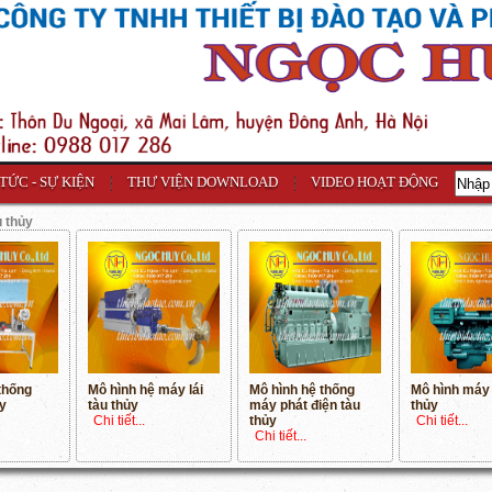
 TỨC - SỰ KIỆN
THƯ VIỆN DOWNLOAD
VIDEO HOẠT ĐỘNG
u thủy
thống
Mô hình hệ máy lái
Mô hình hệ thống
Mô hình máy
ủy
tàu thủy
máy phát điện tàu
thủy
Chi tiết...
thủy
Chi tiết...
Chi tiết...