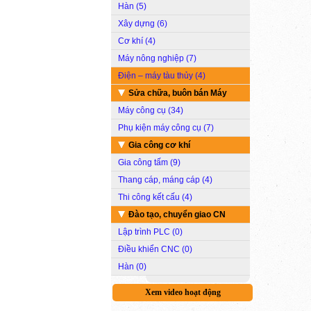
Hàn (5)
Xây dựng (6)
Cơ khí (4)
Máy nông nghiệp (7)
Điện – máy tàu thủy (4)
Sửa chữa, buôn bán Máy
Máy công cụ (34)
Phụ kiện máy công cụ (7)
Gia công cơ khí
Gia công tấm (9)
Thang cáp, máng cáp (4)
Thi công kết cấu (4)
Đào tạo, chuyển giao CN
Lập trình PLC (0)
Điều khiển CNC (0)
Hàn (0)
Xem video hoạt động