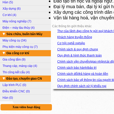
Đào tạo tin học và ngoại ngữ.
Hàn (5)
Đại lý mua bán, đại lý kí gửi 
Xây dựng (6)
Xây dựng các công trình dân 
Cơ khí (4)
Vận tải hàng hoá, vận chuyể
Máy nông nghiệp (7)
Các thông tin giới thiệu khác
Điện – máy tàu thủy (4)
Thư của lãnh đạo công ty gửi quý khách
Sửa chữa, buôn bán Máy
Khách hàng truyền thống
Máy công cụ (34)
Cơ hội nghề nghiệp
Phụ kiện máy công cụ (7)
Chính sách & quy định chung
Gia công cơ khí
Quy định & hình thức thanh toán
Gia công tấm (9)
Chính sách vận chuyển/giao nhận/cài đặ
Thang cáp, máng cáp (4)
Chính sách bảo hành/bảo trì
Thi công kết cấu (4)
Chính sách đổi/trả hàng và hoàn tiền
Đào tạo, chuyển giao CN
Chính sách bảo vệ thông tin của người t
Lập trình PLC (0)
Quy định chính sách xử lý khiếu nại
Điều khiển CNC (0)
Hàn (0)
Xem video hoạt động