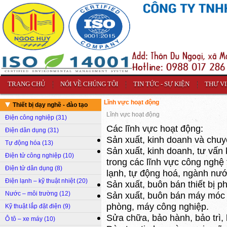
TRANG CHỦ
NÓI VỀ CHÚNG TÔI
TIN TỨC - SỰ KIỆN
THƯ V
Lĩnh vực hoạt động
Thiết bị dạy nghề - đào tạo
Lĩnh vực hoạt động
Điện công nghiệp (31)
Các lĩnh vực hoạt động:
Điện dân dụng (31)
Sản xuất, kinh doanh và chuyể
Tự động hóa (13)
Sản xuất, kinh doanh, tư vấn 
Điện tử công nghiệp (10)
trong các lĩnh vực công nghệ t
Điện tử dân dụng (8)
lạnh, tự động hoá, ngành nướ
Điện lạnh – kỹ thuật nhiệt (20)
Sản xuất, buôn bán thiết bị 
Nước – môi trường (12)
Sản xuất, buôn bán máy móc t
phòng, máy công nghiệp.
Kỹ thuật lắp đặt điện (9)
Sửa chữa, bảo hành, bảo trì
Ô tô – xe máy (10)