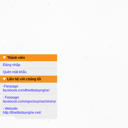
Thành viên
Đăng nhập
Quên mật khẩu
Liên hệ với chúng tôi
-Fanpage:
facebook.com/thietbidaynghe/
- Fanpage:
facebook.com/ngochuymachinery/
- Website:
http://thietbidaynghe.net/