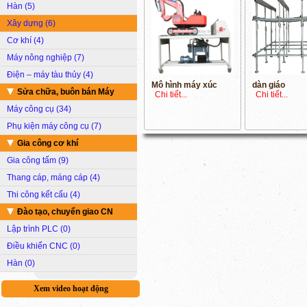
Hàn (5)
Xây dựng (6)
Cơ khí (4)
Máy nông nghiệp (7)
Điện – máy tàu thủy (4)
Mô hình máy xúc
dàn giáo
Sửa chữa, buôn bán Máy
Chi tiết...
Chi tiết...
Máy công cụ (34)
Phụ kiện máy công cụ (7)
Gia công cơ khí
Gia công tấm (9)
Thang cáp, máng cáp (4)
Thi công kết cấu (4)
Đào tạo, chuyển giao CN
Lập trình PLC (0)
Điều khiển CNC (0)
Hàn (0)
Xem video hoạt động