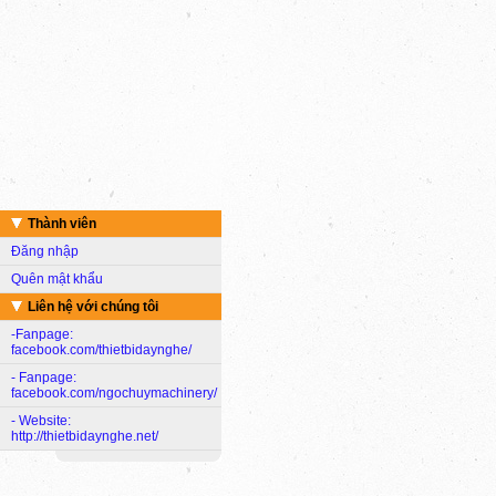
Thành viên
Đăng nhập
Quên mật khẩu
Liên hệ với chúng tôi
-Fanpage:
facebook.com/thietbidaynghe/
- Fanpage:
facebook.com/ngochuymachinery/
- Website:
http://thietbidaynghe.net/