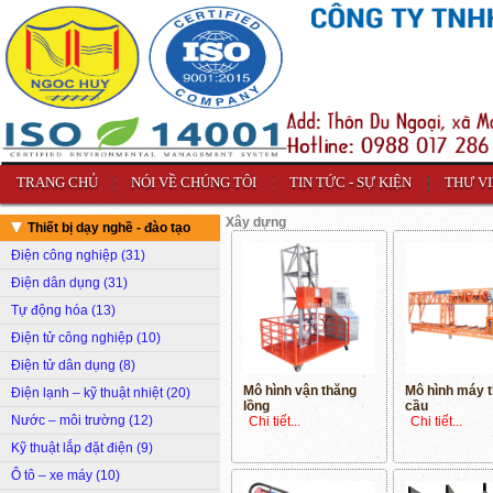
TRANG CHỦ
NÓI VỀ CHÚNG TÔI
TIN TỨC - SỰ KIỆN
THƯ V
Xây dựng
Thiết bị dạy nghề - đào tạo
Điện công nghiệp (31)
Điện dân dụng (31)
Tự động hóa (13)
Điện tử công nghiệp (10)
Điện tử dân dụng (8)
Mô hình vận thăng
Mô hình máy t
Điện lạnh – kỹ thuật nhiệt (20)
lồng
cầu
Nước – môi trường (12)
Chi tiết...
Chi tiết...
Kỹ thuật lắp đặt điện (9)
Ô tô – xe máy (10)