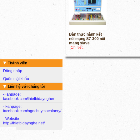
Bàn thực hành kết
nối mạng S7-300 nối
mạng slave
Chi tiết...
Thành viên
Đăng nhập
Quên mật khẩu
Liên hệ với chúng tôi
-Fanpage:
facebook.com/thietbidaynghe/
- Fanpage:
facebook.com/ngochuymachinery/
- Website:
http://thietbidaynghe.net/