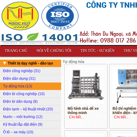
TRANG CHỦ
NÓI VỀ CHÚNG TÔI
TIN TỨC - SỰ KIỆN
THƯ V
Tự động hóa
Thiết bị dạy nghề - đào tạo
Điện công nghiệp (31)
Điện dân dụng (31)
Tự động hóa (13)
Điện tử công nghiệp (10)
Điện tử dân dụng (8)
Mô hình nhà để xe
Bộ thí nghiệm
Điện lạnh – kỹ thuật nhiệt (20)
thông minh
khiển điện - k
Nước – môi trường (12)
Chi tiết...
Chi tiết...
Kỹ thuật lắp đặt điện (9)
Ô tô – xe máy (10)