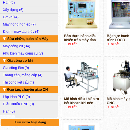
Hàn (5)
Xây dựng (6)
Cơ khí (4)
Máy nông nghiệp (7)
Điện – máy tàu thủy (4)
Bàn thực hành điều
Bộ thực hành 
Sửa chữa, buôn bán Máy
khiển trên máy tính
trình LOGO
Chi tiết...
Chi tiết...
Máy công cụ (34)
Phụ kiện máy công cụ (7)
Gia công cơ khí
Gia công tấm (9)
Thang cáp, máng cáp (4)
Thi công kết cấu (4)
Đào tạo, chuyển giao CN
Lập trình PLC (0)
Mô hình điều khiển ro
Mô hình máy 
bốt khoan khí nén
CNC
Điều khiển CNC (0)
Chi tiết...
Chi tiết...
Hàn (0)
Xem video hoạt động